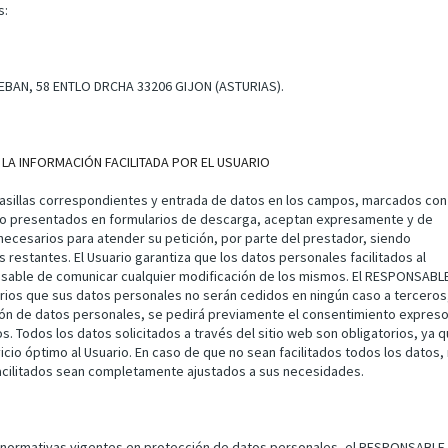
s:
BAN, 58 ENTLO DRCHA 33206 GIJON (ASTURIAS).
 LA INFORMACIÓN FACILITADA POR EL USUARIO
casillas correspondientes y entrada de datos en los campos, marcados con
to o presentados en formularios de descarga, aceptan expresamente y de
necesarios para atender su petición, por parte del prestador, siendo
s restantes. El Usuario garantiza que los datos personales facilitados al
able de comunicar cualquier modificación de los mismos. El RESPONSABL
rios que sus datos personales no serán cedidos en ningún caso a terceros
ión de datos personales, se pedirá previamente el consentimiento expreso
s. Todos los datos solicitados a través del sitio web son obligatorios, ya 
icio óptimo al Usuario. En caso de que no sean facilitados todos los datos,
 facilitados sean completamente ajustados a sus necesidades.
 normativas vigentes en protección de datos personales, el RESPONSABLE