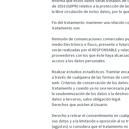
informa que estos datos serán tratados de c
de 2016 (GDPR) relativo a la protección de l
la libre circulación de estos datos, por lo que
Fin del tratamiento: mantener una relación co
tratamiento son:
Remisión de comunicaciones comerciales publ
medio Electrónico o físico, presente o futur
serán realizadas por el RESPONSABLE y rela
proveedores con los que éste haya alcanzad
acceso a los datos personales.
Realizar estudios estadísticos. Tramitar enca
a través de cualquiera de las formas de conta
web. Criterios de conservación de los datos:
tratamiento y cuando ya no sea necesario pa
la seudonimización de los datos o la destru
datos a terceros, salvo obligación legal.
Derechos que asisten al Usuario:
Derecho a retirar el consentimiento en cual
sus datos y a la limitación u oposición al su
(agpd.es) si considera que el tratamiento no 