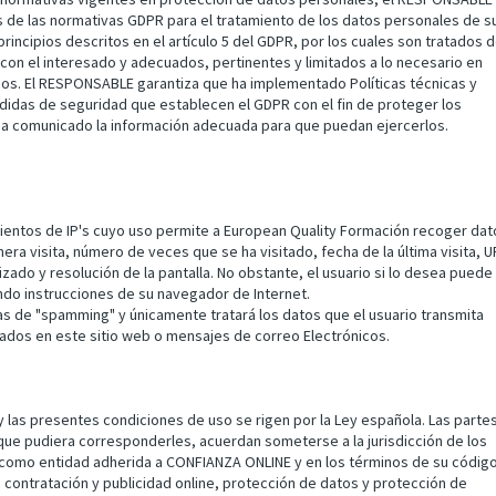
 de las normativas GDPR para el tratamiento de los datos personales de s
rincipios descritos en el artículo 5 del GDPR, por los cuales son tratados 
n con el interesado y adecuados, pertinentes y limitados a lo necesario en
ados. El RESPONSABLE garantiza que ha implementado Políticas técnicas y
edidas de seguridad que establecen el GDPR con el fin de proteger los
 ha comunicado la información adecuada para que puedan ejercerlos.
mientos de IP's cuyo uso permite a European Quality Formación recoger dat
era visita, número de veces que se ha visitado, fecha de la última visita, U
izado y resolución de la pantalla. No obstante, el usuario si lo desea puede
ndo instrucciones de su navegador de Internet.
as de "spamming" y únicamente tratará los datos que el usuario transmita
tados en este sitio web o mensajes de correo Electrónicos.
 y las presentes condiciones de uso se rigen por la Ley española. Las parte
 que pudiera corresponderles, acuerdan someterse a la jurisdicción de los
como entidad adherida a CONFIANZA ONLINE y en los términos de su códig
a contratación y publicidad online, protección de datos y protección de