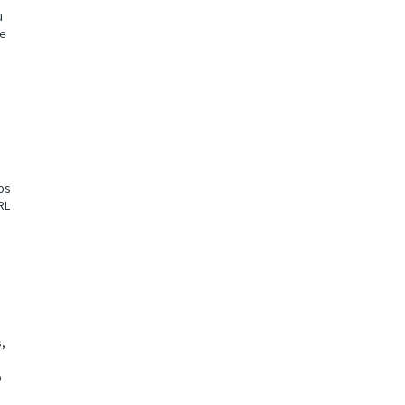
u
de
os
RL
s,
o