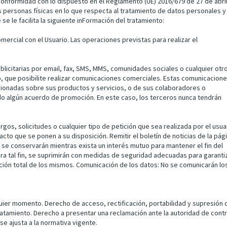
onformidad con lo dispuesto en el Reglamento (UE) 2016/679 de 27 de abri
as personas físicas en lo que respecta al tratamiento de datos personales y
 se le facilita la siguiente inFormación del tratamiento:
mercial con el Usuario. Las operaciones previstas para realizar el
icitarias por email, fax, SMS, MMS, comunidades sociales o cualquier otr
o, que posibilite realizar comunicaciones comerciales. Estas comunicacion
cionadas sobre sus productos y servicios, o de sus colaboradores o
o algún acuerdo de promoción. En este caso, los terceros nunca tendrán
rgos, solicitudes o cualquier tipo de petición que sea realizada por el usua
cto que se ponen a su disposición. Remitir el boletín de noticias de la pág
 se conservarán mientras exista un interés mutuo para mantener el fin del
ra tal fin, se suprimirán con medidas de seguridad adecuadas para garanti
cción total de los mismos. Comunicación de los datos: No se comunicarán lo
quier momento. Derecho de acceso, rectificación, portabilidad y supresión 
 tratamiento. Derecho a presentar una reclamación ante la autoridad de contr
se ajusta a la normativa vigente.