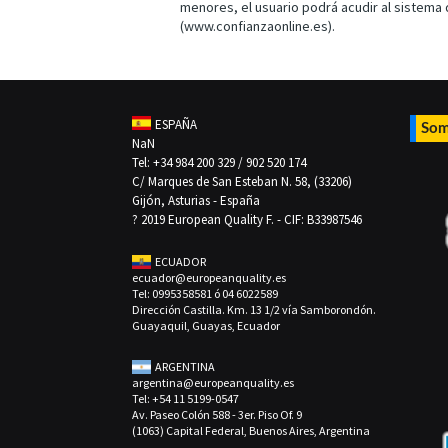
menores, el usuario podrá acudir al sistema
(www.confianzaonline.es).
ESPAÑA
Som
NaN
Tel: +34 984 200 329 / 902 520 174
C/ Marques de San Esteban N. 58, (33206)
Gijón, Asturias - España
? 2019 European Quality F. - CIF: B33987546
ECUADOR
ecuador@europeanquality.es
Tel: 0995358581 ó 04 6022589
Dirección Castilla. Km. 13 1/2 vía Samborondón.
Guayaquil, Guayas, Ecuador
ARGENTINA
argentina@europeanquality.es
Tel: +54 11 5199-0547
Av. Paseo Colón 588 - 3er. Piso Of. 9
(1063) Capital Federal, Buenos Aires, Argentina