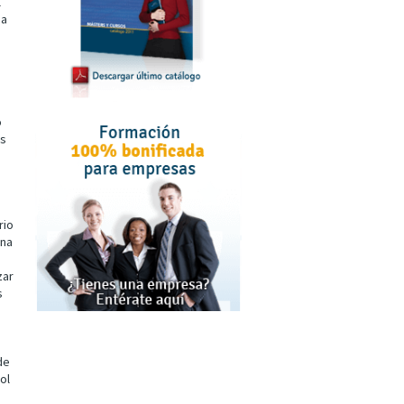
l
 a
o
es
rio
ina
zar
s
de
ol