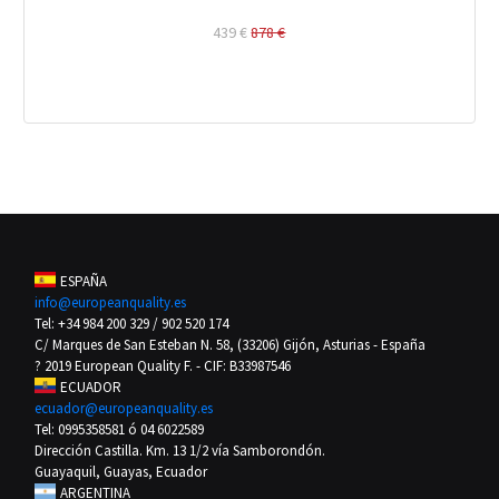
439 €
878 €
MÓDULO 25: Gestión del estrés
Actividades y evaluación
MÓDULO 26: Técnicas y estrategias para superar el
estrés
Actividades y evaluación
ESPAÑA
info@europeanquality.es
Tel: +34 984 200 329 / 902 520 174
MÓDULO 27: Desconexión digital en el trabajo
C/ Marques de San Esteban N. 58, (33206) Gijón, Asturias - España
? 2019 European Quality F. - CIF: B33987546
Actividades y evaluación
ECUADOR
ecuador@europeanquality.es
Tel: 0995358581 ó 04 6022589
Dirección Castilla. Km. 13 1/2 vía Samborondón.
EXAMEN FINAL
Guayaquil, Guayas, Ecuador
ARGENTINA