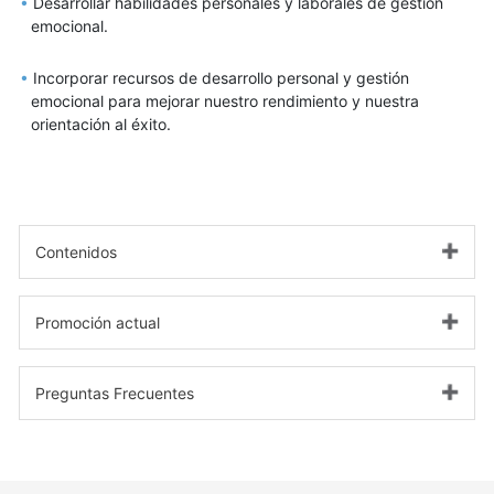
Desarrollar habilidades personales y laborales de gestión
emocional.
Incorporar recursos de desarrollo personal y gestión
emocional para mejorar nuestro rendimiento y nuestra
orientación al éxito.
Contenidos
Promoción actual
MÓDULO 1 - Introducción y Fundamentos Teóricos
Preguntas Frecuentes
Actividades y evaluación
Infórmate sin compromiso:
¿Cómo funciona el Máster?
‘MÓDULO 2 - Masterclass: Cómo salir de la zona de
Tfn.984 200 329 // Whatsapp: