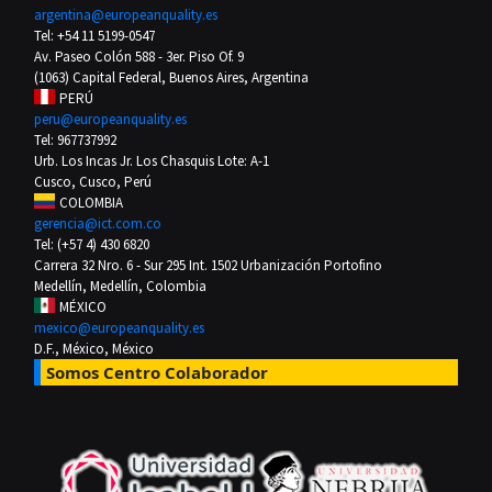
argentina@europeanquality.es
Tel: +54 11 5199-0547
Av. Paseo Colón 588 - 3er. Piso Of. 9
(1063) Capital Federal, Buenos Aires, Argentina
PERÚ
peru@europeanquality.es
Tel: 967737992
Urb. Los Incas Jr. Los Chasquis Lote: A-1
Cusco, Cusco, Perú
COLOMBIA
gerencia@ict.com.co
Tel: (+57 4) 430 6820
Carrera 32 Nro. 6 - Sur 295 Int. 1502 Urbanización Portofino
Medellín, Medellín, Colombia
MÉXICO
mexico@europeanquality.es
D.F., México, México
Somos Centro Colaborador